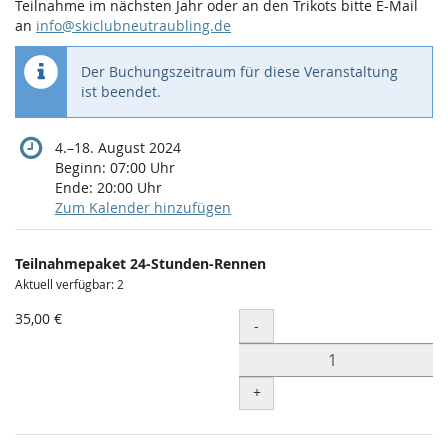
Teilnahme im nächsten Jahr oder an den Trikots bitte E-Mail
an
info@skiclubneutraubling.de
Der Buchungszeitraum für diese Veranstaltung
ist beendet.
bis
4.
–
18. August 2024
Beginn:
07:00
Uhr
Ende:
20:00
Uhr
Zum Kalender hinzufügen
Produkte
Teilnahmepaket 24-Stunden-Rennen
Unkategorisierte
Aktuell verfügbar: 2
Produkte
35,00 €
Menge
-
+